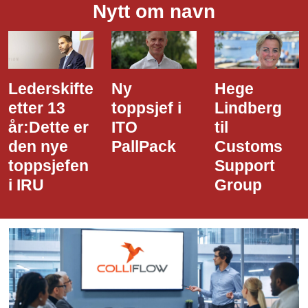
Nytt om navn
Ny
Hege
Dette er
toppsjef i
Lindberg
den nye
ITO
til
styreledere
PallPack
Customs
i Narvik
Support
Havn
Group