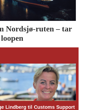
 Nordsjø-ruten – tar
 loopen
oms Support
Dette er den nye styrelederen i