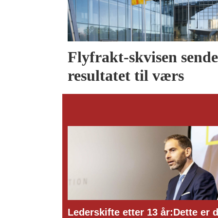
Flyfrakt-skvisen send
resultatet til værs
kifte etter 13 år:Dette er den
Ny toppsjef i 