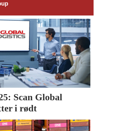
Narvik Havn
025: Scan Global
tter i rødt