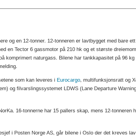
ere og en 12-tonner. 12-tonneren er lavtbygget med bare ett s
med en Tector 6 gassmotor på 210 hk og et største dreiemome
på komprimert naturgass. Bilene har tankkapasitet på 96 kg 
melding.
rsetene som kan leveres i
Eurocargo
, multifunksjonsratt og
 og filvarslingssystemet LDWS (Lane Departure Warning Sy
NorKa. 16-tonnerne har 15 pallers skap, mens 12-tonneren har
esjef i Posten Norge AS, går bilene i Oslo der det kreves l