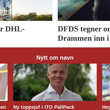
er DHL-
DFDS tegner om
Drammen inn i
Nytt om navn
ITO PallPack
Hege Lindberg til Cust