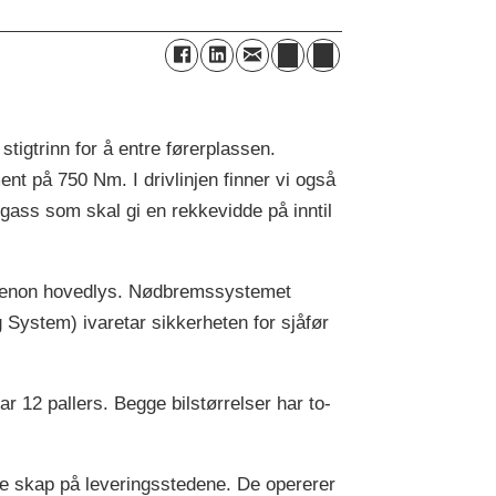
tigtrinn for å entre førerplassen.
nt på 750 Nm. I drivlinjen finner vi også
gass som skal gi en rekkevidde på inntil
 Xenon hovedlys. Nødbremssystemet
stem) ivaretar sikkerheten for sjåfør
 12 pallers. Begge bilstørrelser har to-
ave skap på leveringsstedene. De opererer