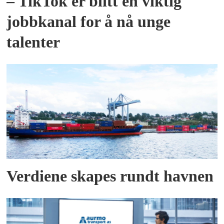
– TikTok er blitt en viktig
jobbkanal for å nå unge
talenter
Verdiene skapes rundt havnen