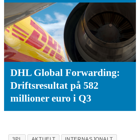
DHL Global Forwarding:
Driftsresultat på 582
millioner euro i Q3
3PL
AKTUELT
INTERNASJONALT