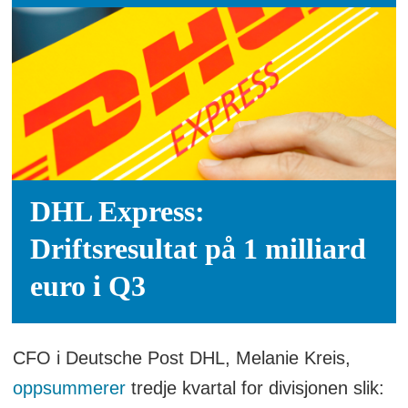
DHL Express:
Driftsresultat på 1 milliard
euro i Q3
CFO i Deutsche Post DHL, Melanie Kreis,
oppsummerer
tredje kvartal for divisjonen slik: