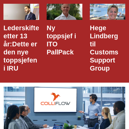
Ny
Hege
Dette er
toppsjef i
Lindberg
den nye
ITO
til
styreledere
PallPack
Customs
i Narvik
Support
Havn
Group