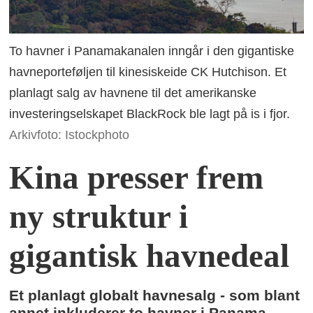
To havner i Panamakanalen inngår i den gigantiske
havneporteføljen til kinesiskeide CK Hutchison. Et
planlagt salg av havnene til det amerikanske
investeringselskapet BlackRock ble lagt på is i fjor.
Arkivfoto: Istockphoto
Kina presser frem
ny struktur i
gigantisk havnedeal
Et planlagt globalt havnesalg - som blant
annet inkluderer to havner i Panama -