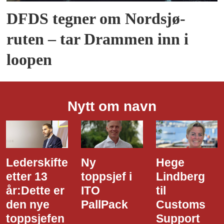
DFDS tegner om Nordsjø-
ruten – tar Drammen inn i
loopen
Nytt om navn
Ny
Hege
Dette er
toppsjef i
Lindberg
den nye
ITO
til
styreledere
PallPack
Customs
i Narvik
Support
Havn