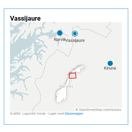
Den forbindes driftsmessig på svensk
side med Malmbanan som går går til
Luleå.
På norsk side er banestrekningen 43
km fra Narvik til Riksgrensen.
Ofotbanen er den banestrekningen som
håndterer klart mest gods i Norge,
hovedsakelig på grunn av
malmtransport fra LKAB som har sin
viktigste utskipningshavn i Narvik.
Malmtrafikken begynte høsten 1902 og
banen ble offisielt innviet av kong Oscar