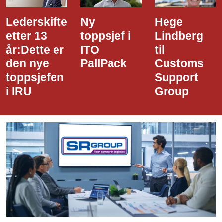
Ny
Hege
Dette er
toppsjef i
Lindberg
den nye
ITO
til
styreledere
PallPack
Customs
i Narvik
Support
Havn
Group