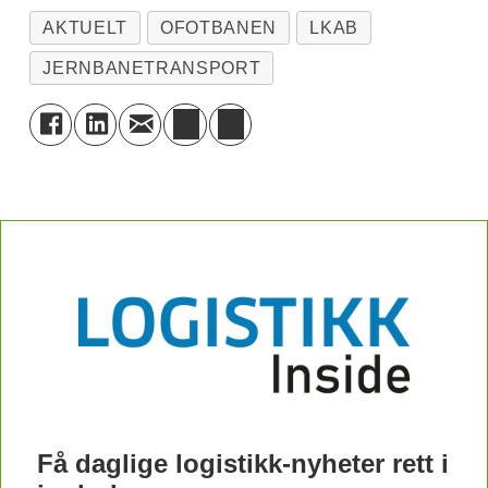
II 14. juli 1903.
AKTUELT
OFOTBANEN
LKAB
Det er også daglige kombitransporter
JERNBANETRANSPORT
på banestrekningen mellom
Alnabruterminalen og Narvik med Arctic
Rail Express (CargoNet) og North Rail
Express (DB Schenker).
Få daglige logistikk-nyheter rett i