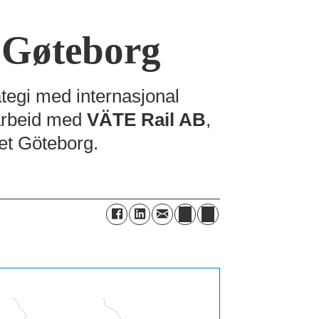
 Gøteborg
ategi med internasjonal
marbeid med
VÄTE Rail AB
,
et Göteborg.