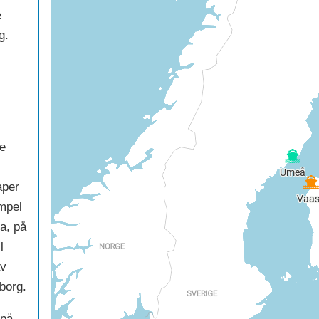
e
g.
ge
aper
empel
a, på
l
av
eborg.
 på