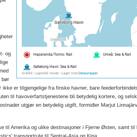
gheter
t- og
lige
 med
t bør
 ikke er tilgjengelige fra finske havner, bare feederforbinde
en til havoverfartstjenestene bli betydelig kortere, og sels
ostnader utgjør en betydelig utgift, formidler Marjut Linnajä
se til Amerika og ulike destinasjoner i Fjerne Østen, samt ti
tics' transportrute til Sentral-Asia og Kina.