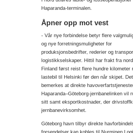
Haparanda-terminalen.
Åpner opp mot vest
- Vår nye forbindelse betyr flere valgmuli
og nye forretningsmuligheter for
produksjonsbedrifter, rederier og transpor
logistikkselskaper. Hittil har frakt fra nord
Finland først reist flere hundre kilometer
lastebil til Helsinki før den når skipet. De
bemerkes at direkte havoverfartstjenester
Haparanda–Göteborg-jernbanelinken vil rut
sitt samt eksportkostnader, der drivstoffk
jernbanevirksomhet.
Göteborg havn tilbyr direkte havforbindel
forsendelser kan kobles til Nurminen Logis