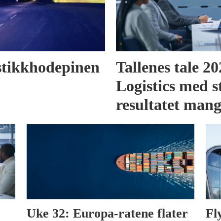
gistikkhodepinen
Tallenes tale 2
Logistics med s
resultatet man
Uke 32: Europa-ratene flater
Fl