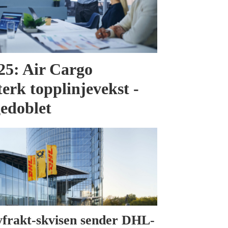
025: Air Cargo
terk topplinjevekst -
gedoblet
yfrakt-skvisen sender DHL-