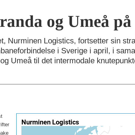
randa og Umeå på
t, Nurminen Logistics, fortsetter sin str
baneforbindelse i Sverige i april, i sa
og Umeå til det intermodale knutepunkt
st
ifter
bake