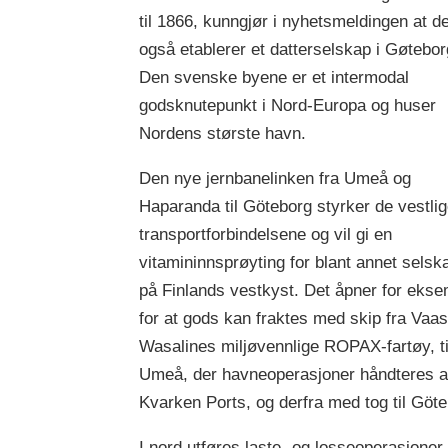
til 1866, kunngjør i nyhetsmeldingen at d
også etablerer et datterselskap i Gøtebor
Den svenske byene er et intermodal
godsknutepunkt i Nord-Europa og huser
Nordens største havn.
Den nye jernbanelinken fra Umeå og
Haparanda til Göteborg styrker de vestli
transportforbindelsene og vil gi en
vitamininnsprøyting for blant annet selsk
på Finlands vestkyst. Det åpner for eks
for at gods kan fraktes med skip fra Vaas
Wasalines miljøvennlige ROPAX-fartøy, ti
Umeå, der havneoperasjoner håndteres 
Kvarken Ports, og derfra med tog til Göt
I nord utføres laste- og losseoperasjoner