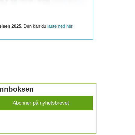
elsen 2025
. Den kan du
laste ned her
.
 innboksen