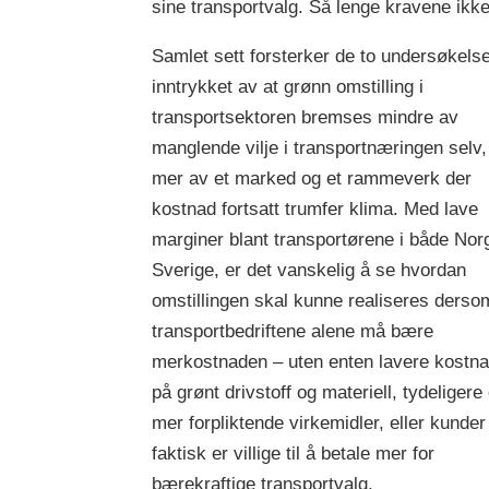
sine transportvalg. Så lenge kravene ikke
Samlet sett forsterker de to undersøkels
inntrykket av at grønn omstilling i
transportsektoren bremses mindre av
manglende vilje i transportnæringen selv,
mer av et marked og et rammeverk der
kostnad fortsatt trumfer klima. Med lave
marginer blant transportørene i både Nor
Sverige, er det vanskelig å se hvordan
omstillingen skal kunne realiseres derso
transportbedriftene alene må bære
merkostnaden – uten enten lavere kostn
på grønt drivstoff og materiell, tydeligere
mer forpliktende virkemidler, eller kunde
faktisk er villige til å betale mer for
bærekraftige transportvalg.