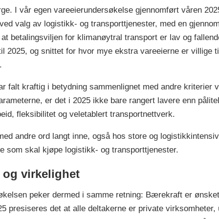
e. I vår egen vareeierundersøkelse gjennomført våren 2025 
d valg av logistikk- og transporttjenester, med en gjennoms
betalingsviljen for klimanøytral transport er lav og fallende
l 2025, og snittet for hvor mye ekstra vareeierne er villige ti
t.
 falt kraftig i betydning sammenlignet med andre kriterier v
 parameterne, er det i 2025 ikke bare rangert lavere enn pålit
id, fleksibilitet og veletablert transportnettverk.
 med andre ord langt inne, også hos store og logistikkintensi
e som skal kjøpe logistikk- og transporttjenester.
 og virkelighet
elsen peker dermed i samme retning: Bærekraft er ønsket i 
5 presiseres det at alle deltakerne er private virksomheter,