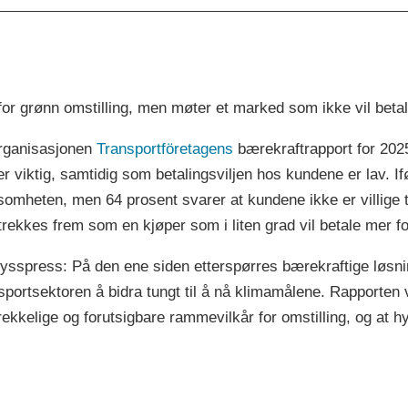
for grønn omstilling, men møter et marked som ikke vil beta
organisasjonen
Transportföretagens
bærekraftrapport for 2025,
r viktig, samtidig som betalingsviljen hos kundene er lav. I
somheten, men 64 prosent svarer at kundene ikke er villige t
trekkes frem som en kjøper som i liten grad vil betale mer fo
rysspress: På den ene siden etterspørres bærekraftige løsni
nsportsektoren å bidra tungt til å nå klimamålene. Rapporten 
rekkelige og forutsigbare rammevilkår for omstilling, og at hy