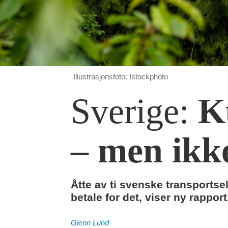
Illustrasjonsfoto: Istockphoto
Sverige:
Ku
– men ikke
Åtte av ti svenske transportsel
betale for det, viser ny rappor
Glenn
Lund