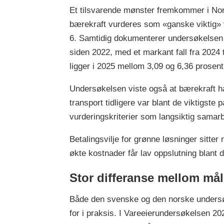
Et tilsvarende mønster fremkommer i Norg
bærekraft vurderes som «ganske viktig» ve
6. Samtidig dokumenterer undersøkelsen at 
siden 2022, med et markant fall fra 2024 ti
ligger i 2025 mellom 3,09 og 6,36 prosen
Undersøkelsen viste også at bærekraft har
transport tidligere var blant de viktigste
vurderingskriterier som langsiktig samarbe
Betalingsvilje for grønne løsninger sitter
økte kostnader får lav oppslutning blant d
Stor differanse mellom mål
Både den svenske og den norske undersøk
for i praksis. I Vareeierundersøkelsen 202