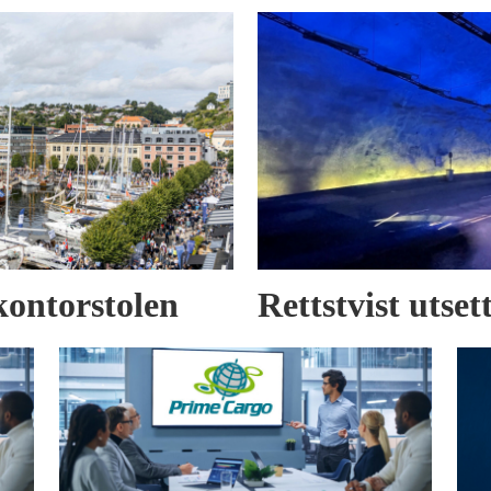
kontorstolen
Rettstvist utse