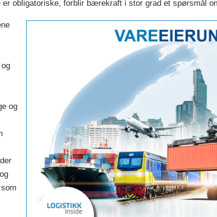
 er obligatoriske, forblir bærekraft i stor grad et spørsmål 
ene
 og
ge og
m
ader
 og
r som