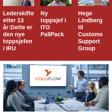
Ny
Hege
Dette er
toppsjef i
Lindberg
den nye
ITO
til
styreledere
PallPack
Customs
i Narvik
Support
Havn
Group