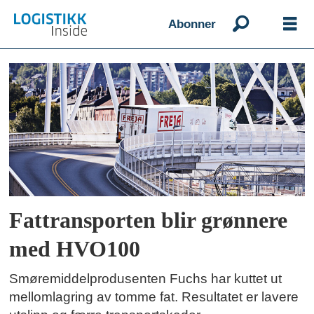
Abonner
Emne:
freja
transport
logistics
Fattransporten blir grønnere
med HVO100
Smøremiddelprodusenten Fuchs har kuttet ut
mellomlagring av tomme fat. Resultatet er lavere