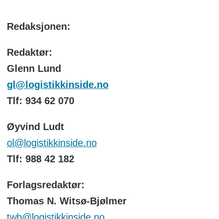
Redaksjonen:
Redaktør:
Glenn Lund
gl@logistikkinside.no
Tlf: 934 62 070
Øyvind Ludt
ol@logistikkinside.no
Tlf: 988 42 182
Forlagsredaktør:
Thomas N. Witsø-Bjølmer
twb@logistikkinside.no