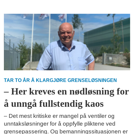
TAR TO ÅR Å KLARGJØRE GRENSELØSNINGEN
– Her kreves en nødløsning for
å unngå fullstendig kaos
– Det mest kritiske er mangel på ventiler og
unntaksløsninger for å oppfylle pliktene ved
grensepassering. Og bemanningssituasjonen er