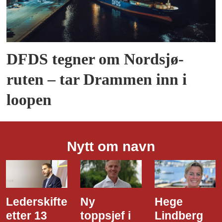
DFDS tegner om Nordsjø-
ruten – tar Drammen inn i
loopen
Nytt om navn
ifte
Ny
Hege
Dette e
3
toppsjef i
Lindberg
den ny