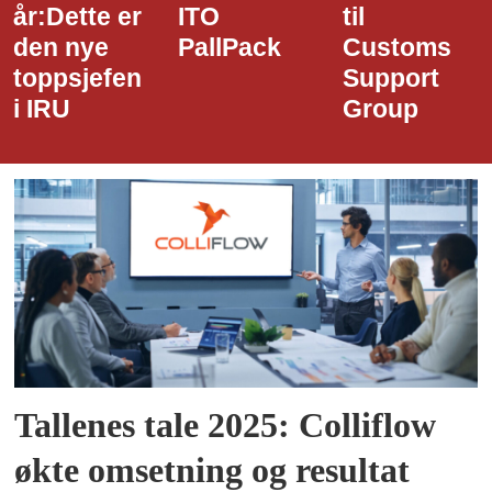
e er
ITO
til
styrel
e
PallPack
Customs
i Narvi
efen
Support
Havn
Group
Tallenes tale 2025: Colliflow
økte omsetning og resultat