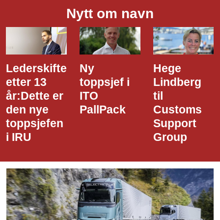
Nytt om navn
Ny
Hege
Dette er
toppsjef i
Lindberg
den nye
ITO
til
styreledere
PallPack
Customs
i Narvik
Support
Havn
Group