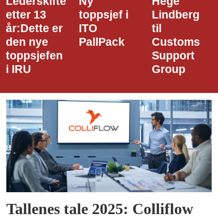
Ny
Hege
Dette er
toppsjef i
Lindberg
den nye
ITO
til
styreledere
PallPack
Customs
i Narvik
Support
Havn
Group
Tallenes tale 2025: Colliflow