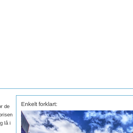
Enkelt forklart:
or de
prisen
 lå i