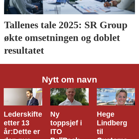
Tallenes tale 2025: SR Group
økte omsetningen og doblet
resultatet
Nytt om navn
Ny
Hege
Dette er
toppsjef i
Lindberg
den nye
ITO
til
styreledere