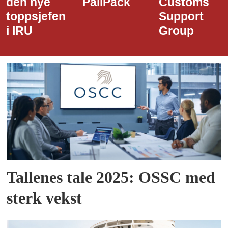
PallPack
Customs
i Narvik
Support
Havn
Group
Tallenes tale 2025: OSSC med
sterk vekst