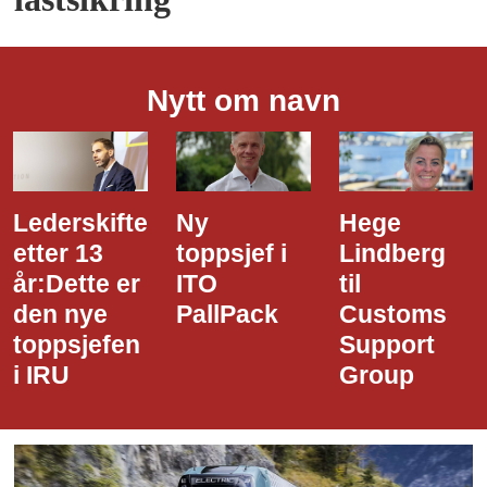
Nytt om navn
Ny
Hege
Dette er
toppsjef i
Lindberg
den nye
ITO
til
styreledere
PallPack
Customs
i Narvik
Support
Havn
Group