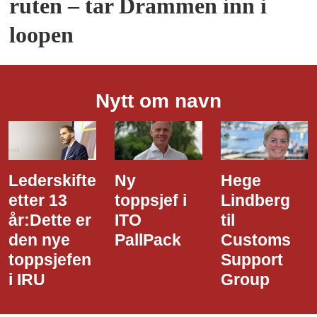
ruten – tar Drammen inn i
loopen
Nytt om navn
Ny
Hege
Dette er
toppsjef i
Lindberg
den nye
ITO
til
styreledere
PallPack
Customs
i Narvik
Support
Havn
Group