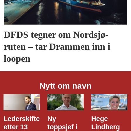
DFDS tegner om Nordsjø-
ruten – tar Drammen inn i
loopen
Nytt om navn
Ny
Hege
Dette er
toppsjef i
Lindberg
den nye