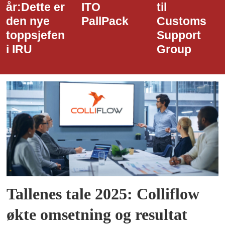
ITO
til
styreledere
PallPack
Customs
i Narvik
Support
Havn
Group
Tallenes tale 2025: Colliflow
økte omsetning og resultat