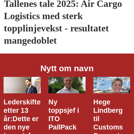
Tallenes tale 2025: Air Cargo
Logistics med sterk
topplinjevekst - resultatet
mangedoblet
Nytt om navn
Ny
Hege
Dette er
toppsjef i
Lindberg
den nye
ITO
til
styreledere
PallPack
Customs
i Narvik