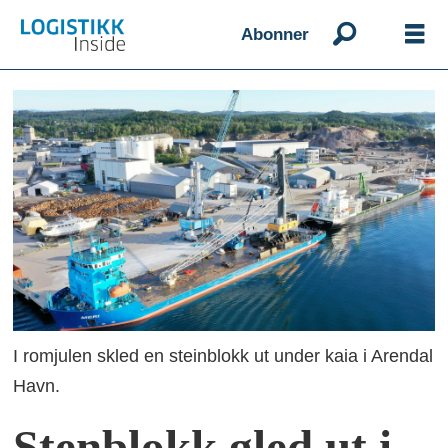
Abonner
I romjulen skled en steinblokk ut under kaia i Arendal
Havn.
Stenblokk gled ut i