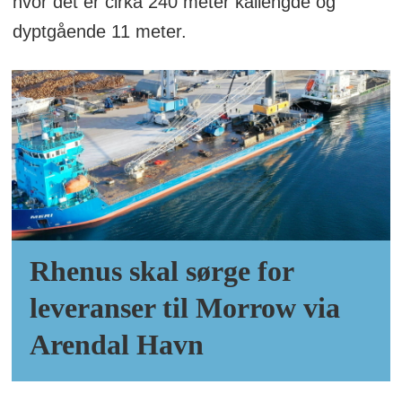
hvor det er cirka 240 meter kailengde og
dyptgående 11 meter.
Rhenus skal sørge for
leveranser til Morrow via
Arendal Havn