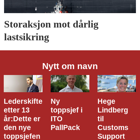
Storaksjon mot dårlig
lastsikring
Nytt om navn
Ny
Hege
Dette er
toppsjef i
Lindberg
den nye
ITO
til
styreledere
PallPack
Customs
i Narvik
Support
Havn