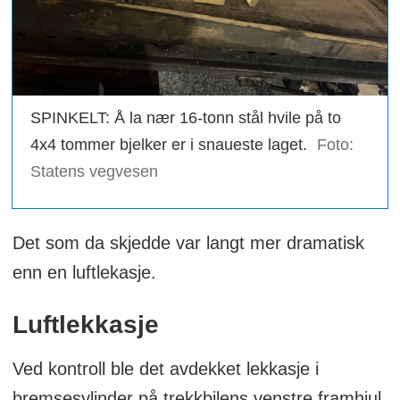
SPINKELT: Å la nær 16-tonn stål hvile på to
4x4 tommer bjelker er i snaueste laget.
Foto:
Statens vegvesen
Det som da skjedde var langt mer dramatisk
enn en luftlekasje.
Luftlekkasje
Ved kontroll ble det avdekket lekkasje i
bremsesylinder på trekkbilens venstre framhjul.