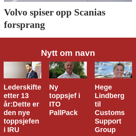
Volvo spiser opp Scanias
forsprang
Nytt om navn
Ny
Hege
Dette er
toppsjef i
Lindberg
den nye
ITO
til
styreledere
PallPack
Customs
i Narvik
Support
Havn
Group