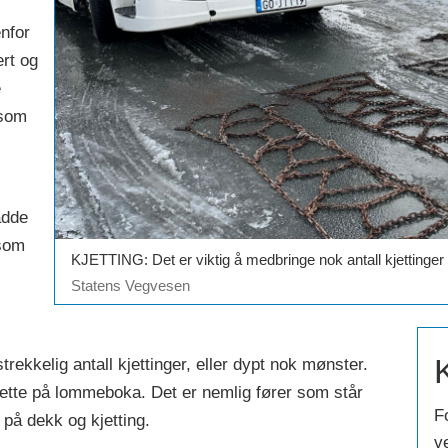
enfor
ert og
e
 som
adde
 som
KJETTING: Det er viktig å medbringe nok antall kjettinger o
Statens Vegvesen
strekkelig antall kjettinger, eller dypt nok mønster.
 dette på lommeboka. Det er nemlig fører som står
Fo
r på dekk og kjetting.
v