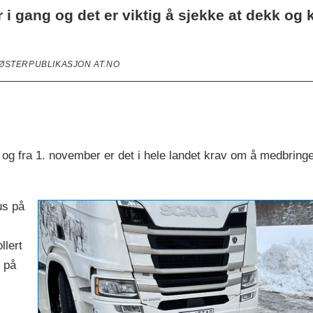
 gang og det er viktig å sjekke at dekk og kj
SØSTERPUBLIKASJON AT.NO
ø, og fra 1. november er det i hele landet krav om å medbringe
us på
llert
t på