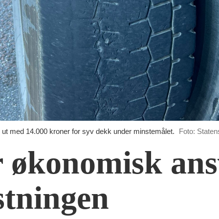
 ut med 14.000 kroner for syv dekk under minstemålet.
Foto: State
r økonomisk ansv
stningen