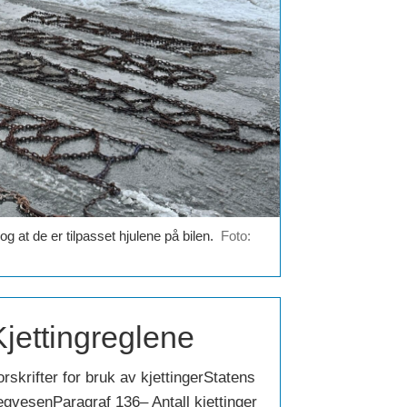
g at de er tilpasset hjulene på bilen.
Foto:
Kjettingreglene
rskrifter for bruk av kjettingerStatens
egvesenParagraf 136– Antall kjettinger