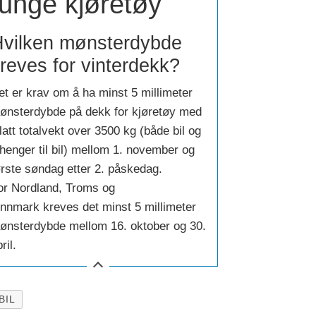
tunge kjøretøy
vilken mønsterdybde
reves for vinterdekk?
et er krav om å ha minst 5 millimeter
ønsterdybde på dekk for kjøretøy med
llatt totalvekt over 3500 kg (både bil og
ilhenger til bil) mellom 1. november og
ørste søndag etter 2. påskedag.
or Nordland, Troms og
innmark kreves det minst 5 millimeter
ønsterdybde mellom 16. oktober og 30.
ril.
BIL