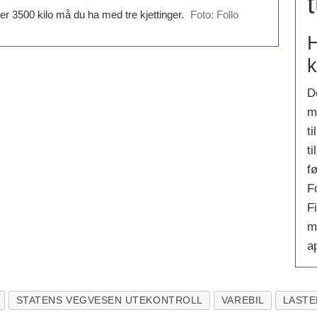
ver 3500 kilo må du ha med tre kjettinger.
Foto: Follo
H
k
D
m
ti
t
f
F
F
m
ap
STATENS VEGVESEN UTEKONTROLL
VAREBIL
LASTE