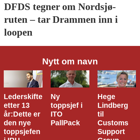
DFDS tegner om Nordsjø-
ruten – tar Drammen inn i
loopen
Nytt om navn
Ny
Hege
Dette er
toppsjef i
Lindberg
den nye
ITO
til
styreledere
PallPack
Customs
i Narvik
Support
Havn