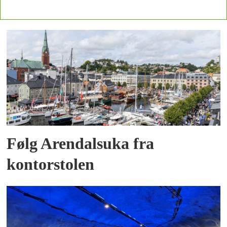
Diverse land i Sør-Asia, Sørst-Asia og
sørlige deler av Afrika (Sub-Sahara) vil
øke sin relative merkedsandel, spår
DHL i rapporten.
I Europa er det særlig to land som har
utmerket seg den siste femårsperioden,
Polen og Irland.
Følg Arendalsuka fra
kontorstolen