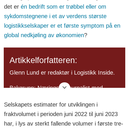
det er
én bedrift som er trøbbel eller om
sykdomstegnene i et av verdens største
logistikkselskaper er et første symptom på en
global nedkjøling av økonomien
?
Artikkelforfatteren:
Glenn Lund er redaktør i Logistikk Inside.
Bakgrunn: Næringslivsjournalist med
logistikk som fagområde.
Selskapets estimater for utviklingen i
Også bakgrunn innen
fraktvolumet i perioden juni 2022 til juni 2023
kommunikasjonsbransjen og som
har, i lys av sterkt fallende volumer i første tre-