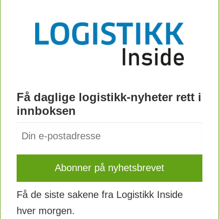
vekst.
I 2026 vil Kina fremdeles være den
største internasjonale handelsaktøren,
men andelen av totale handelsvolumer
vil falle merkbart. Land som India,
Få daglige logistikk-nyheter rett i
Vietnam, Filippinene og andre
innboksen
"fremvoksende markeder" vil kapre en
del av disse markedsandelene.
Det vil skje et skifte i verdenshandelen.
De dominerende handelslandene vil i
stor grad beholde sine volumer, mens
Få de siste sakene fra Logistikk Inside
det er nye land som vil være de ny
hver morgen.
vekstmotorene i internasjonal handel.