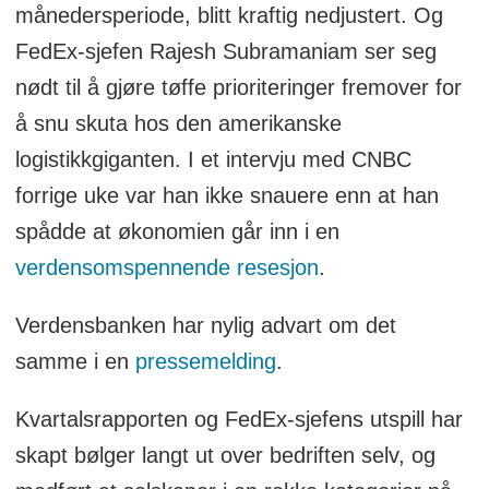
fabrikkarbeider i produksjonsindustrien.
månedersperiode, blitt kraftig nedjustert. Og
FedEx-sjefen Rajesh Subramaniam ser seg
Utdanning: Cand.mag ved UiO innen
nødt til å gjøre tøffe prioriteringer fremover for
samfunnsvitenskapelige fag.
å snu skuta hos den amerikanske
logistikkgiganten. I et intervju med CNBC
Dette er en kommentar som står for
forrige uke var han ikke snauere enn at han
artikkelforfatterens egen regning.
spådde at økonomien går inn i en
verdensomspennende resesjon
.
Verdensbanken har nylig advart om det
samme i en
pressemelding
.
Kvartalsrapporten og FedEx-sjefens utspill har
skapt bølger langt ut over bedriften selv, og