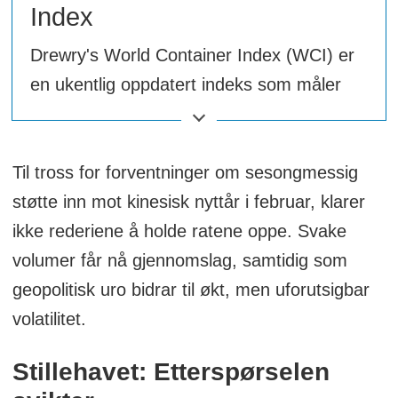
Index
Drewry's World Container Index (WCI) er
en ukentlig oppdatert indeks som måler
spotpriser for frakt av 40-fots containere
på åtte sentrale handelsruter mellom USA,
Europa og Asia.
Til tross for forventninger om sesongmessig
støtte inn mot kinesisk nyttår i februar, klarer
Den gir en pålitelig indikator på
ikke rederiene å holde ratene oppe. Svake
prisutviklingen i containerfraktmarkedet og
volumer får nå gjennomslag, samtidig som
er et viktig verktøy for aktører innen
geopolitisk uro bidrar til økt, men uforutsigbar
logistikk og transport.
volatilitet.
Sammensetning av WCI: Indeksen
Stillehavet: Etterspørselen
dekker følgende ruter: