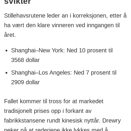
svikter
Shanghai til Rotterdam
Stillehavsrutene leder an i korreksjonen, etter å
ha vært den klare vinneren ved inngangen til
Rotterdam til Shanghai
året.
Shanghai til Genova
Shanghai–New York: Ned 10 prosent til
Shanghai til Los Angeles
3568 dollar
Los Angeles til Shanghai
Shanghai–Los Angeles: Ned 7 prosent til
Shanghai til New York
2909 dollar
New York til Rotterdam
Rotterdam til New York
Fallet kommer til tross for at markedet
tradisjonelt prises opp i forkant av
Ved å inkludere både øst-vest og
fabrikkstansene rundt kinesisk nyttår. Drewry
transatlantiske ruter, gir WCI et helhetlig
peker på at rederiene ikke lykkes med å