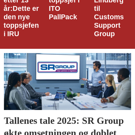
etter 13
toppsjef i
Lindberg
år:Dette er
ITO
til
den nye
PallPack
Customs
toppsjefen
Support
i IRU
Group
Tallenes tale 2025: SR Group
økte omsetningen og doblet