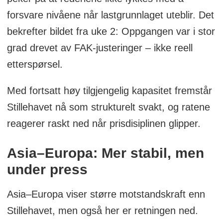
bilde av globale fraktrater.
forsvare nivåene når lastgrunnlaget uteblir. Det
bekrefter bildet fra uke 2: Oppgangen var i stor
Betydning for bransjen: WCI fungerer som
grad drevet av FAK-justeringer – ikke reell
en referanse for å vurdere markedsforhold
etterspørsel.
og trender innen containerfrakt. Den
benyttes av importører, eksportører,
Med fortsatt høy tilgjengelig kapasitet fremstår
speditører og andre bransjeaktører for å
Stillehavet nå som strukturelt svakt, og ratene
sammenligne egne fraktkostnader med
reagerer raskt ned når prisdisiplinen glipper.
markedspriser og for å informere
beslutninger knyttet til
Asia–Europa: Mer stabil, men
kontraktsforhandlinger og
under press
budsjettplanlegging.
Asia–Europa viser større motstandskraft enn
Kilde: Drewry
Stillehavet, men også her er retningen ned.