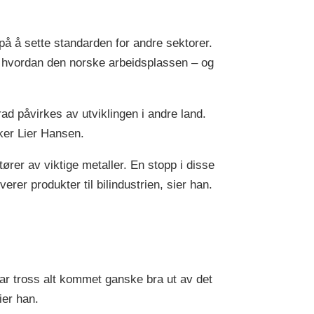
å å sette standarden for andre sektorer.
g hvordan den norske arbeidsplassen – og
rad påvirkes av utviklingen i andre land.
ker Lier Hansen.
rer av viktige metaller. En stopp i disse
erer produkter til bilindustrien, sier han.
har tross alt kommet ganske bra ut av det
ier han.