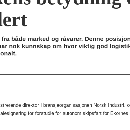
ert
t fra både marked og råvarer. Denne posisjo
har nok kunnskap om hvor viktig god logistik
onalt.
trerende direktør i bransjeorganisasjonen Norsk Industri, og 
vtalesignering for forstudie for autonom skipsfart for Ekorn