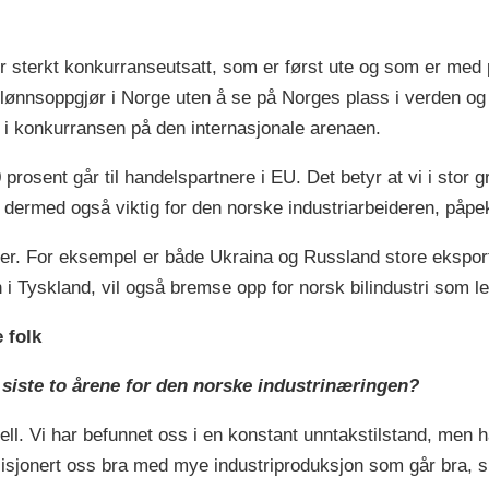
 sterkt konkurranseutsatt, som er først ute og som er med p
 lønnsoppgjør i Norge uten å se på Norges plass i verden o
 i konkurransen på den internasjonale arenaen.
 prosent går til handelspartnere i EU. Det betyr at vi i stor g
 dermed også viktig for den norske industriarbeideren, påpe
er. For eksempel er både Ukraina og Russland store eksportø
 i Tyskland, vil også bremse opp for norsk bilindustri som lev
 folk
siste to årene for den norske industrinæringen?
ell. Vi har befunnet oss i en konstant unntakstilstand, men 
isjonert oss bra med mye industriproduksjon som går bra, s