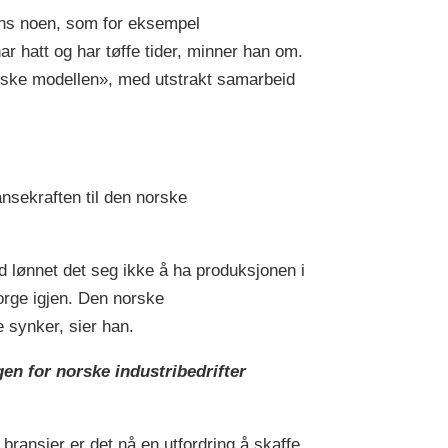
ens noen, som for eksempel
ar hatt og har tøffe tider, minner han om.
orske modellen», med utstrakt samarbeid
nsekraften til den norske
nd lønnet det seg ikke å ha produksjonen i
orge igjen. Den norske
 synker, sier han.
en for norske industribedrifter
 bransjer er det nå en utfordring å skaffe