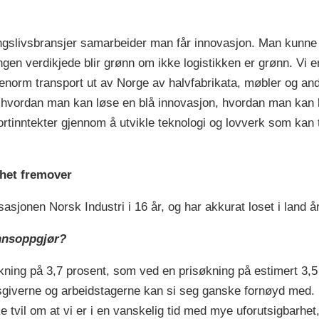
ringslivsbransjer samarbeider man får innovasjon. Man kunne 
n verdikjede blir grønn om ikke logistikken er grønn. Vi er 
 enorm transport ut av Norge av halvfabrikata, møbler og an
 hvordan man kan løse en blå innovasjon, hvordan man kan l
rtinntekter gjennom å utvikle teknologi og lovverk som kan 
rhet fremover
asjonen Norsk Industri i 16 år, og har akkurat loset i land å
nnsoppgjør?
ning på 3,7 prosent, som ved en prisøkning på estimert 3,5 
dsgiverne og arbeidstagerne kan si seg ganske fornøyd med. 
e tvil om at vi er i en vanskelig tid med mye uforutsigbarhe