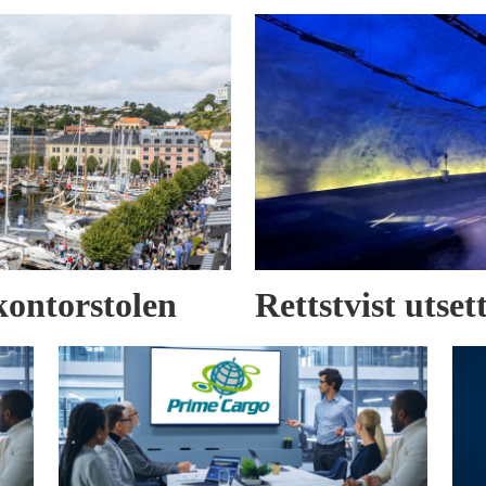
kontorstolen
Rettstvist utse