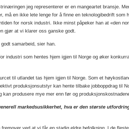
trinæringen jeg representerer er en mangeartet bransje. M
, må en ikke lete lenge for å finne en teknologibedrift som h
mtiden for norsk industri. Ikke minst påpeker han at «den n
 gjør at vi klarer oss ganske godt.
 godt samarbeid, sier han.
or industri som hentes hjem igjen til Norge og øker konkurra
rcet til utlandet tas hjem igjen til Norge. Som et høykostla
ktivt produksjonsutstyr kan hente tilbake jobboppdrag til N
 og kan produsere mye mer enn før og produksjonskostnadene
generell markedsusikkerhet, hva er den største utfordring
 fremover ved at vi får en stadig eldre befolkning. I de fleste