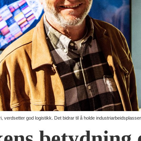
, verdsetter god logistikk. Det bidrar til å holde industriarbeidsplasser
kens betydning 