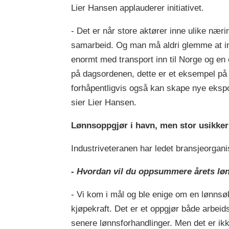
Lier Hansen applauderer initiativet.
- Det er når store aktører inne ulike næ
samarbeid. Og man må aldri glemme at inge
enormt med transport inn til Norge og en
på dagsordenen, dette er et eksempel på
forhåpentligvis også kan skape nye ekspo
sier Lier Hansen.
Lønnsoppgjør i havn, men stor usikke
Industriveteranen har ledet bransjeorganis
- Hvordan vil du oppsummere årets lø
- Vi kom i mål og ble enige om en lønnsøk
kjøpekraft. Det er et oppgjør både arbei
senere lønnsforhandlinger. Men det er ikk