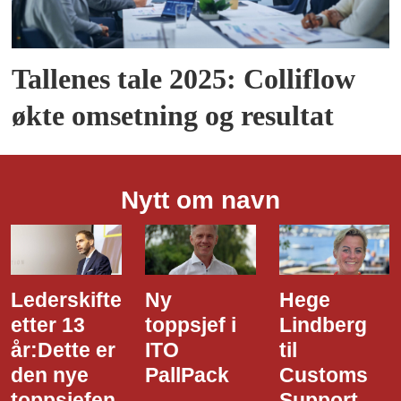
Tallenes tale 2025: Colliflow
økte omsetning og resultat
Nytt om navn
Ny
Hege
Dette er
toppsjef i
Lindberg
den nye
ITO
til
styreledere
PallPack
Customs
i Narvik
Support
Havn