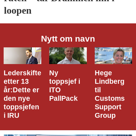
loopen
Nytt om navn
Ny
Hege
Dette er
toppsjef i
Lindberg
den nye
ITO
til
styreledere
PallPack
Customs
i Narvik
Support
Havn
Group