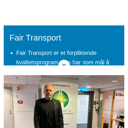
Fair Transport
Fair Transport er et forpliktende
kvalitetsprogram som har som mål å
styrke trafikksikkerheten, senke utslipp
av miljø- og klimagasser og sikre gode
sosiale forhold for de ansatte.
Det er en rekke kriterier innen de tre
fokusområdene ansvarlighet
(arbeidsforhold og lovlig drift),