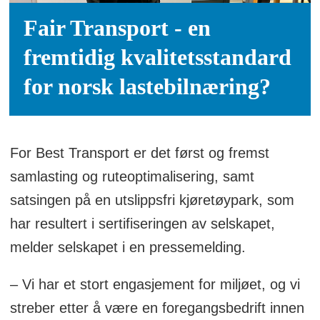
trafikksikkerhet, miljø og utslipp som
Fair Transport - en
bedriftene må gjennomgå og ta opp i
fremtidig kvalitetsstandard
sin drift for å bli sertifisert.
for norsk lastebilnæring?
Et godkjenningsutvalg på fire personer,
bestående av en leder fra en større
bedrift, en arbeidsrettsadvokat, en
For Best Transport er det først og fremst
forsikringsrepresentant og en Fair
samlasting og ruteoptimalisering, samt
Transport revisor avgjør i siste omgang
satsingen på en utslippsfri kjøretøypark, som
om bedriftens oppfyller
har resultert i sertifiseringen av selskapet,
sertifiseringskravene.
melder selskapet i en pressemelding.
Sertifiseringen gjelder for ett år av
gangen og må fornyes (resertifisering).
– Vi har et stort engasjement for miljøet, og vi
For mer informasjon se
streber etter å være en foregangsbedrift innen