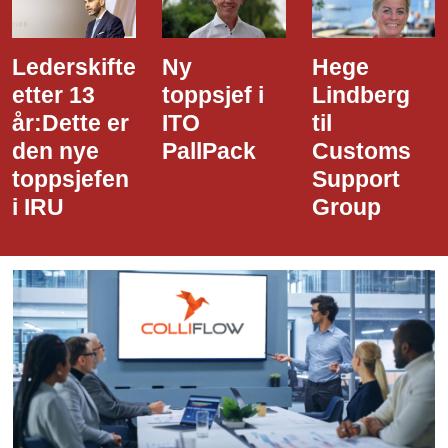
Ny
Hege
Dette er
toppsjef i
Lindberg
den nye
ITO
til
styreledere
PallPack
Customs
i Narvik
Support
Havn
Group