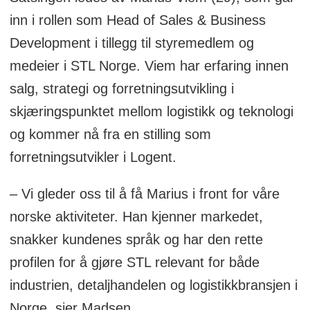
lager og logistikk.
inn i rollen som Head of Sales & Business
Bruker avansert AI og robotteknologi for
Development i tillegg til styremedlem og
å optimalisere lagerdrift; grunnlagt i
medeier i STL Norge. Viem har erfaring innen
2015 med over 1.500 ansatte.
salg, strategi og forretningsutvikling i
skjæringspunktet mellom logistikk og teknologi
og kommer nå fra en stilling som
forretningsutvikler i Logent.
– Vi gleder oss til å få Marius i front for våre
norske aktiviteter. Han kjenner markedet,
snakker kundenes språk og har den rette
profilen for å gjøre STL relevant for både
industrien, detaljhandelen og logistikkbransjen i
Norge, sier Madsen.