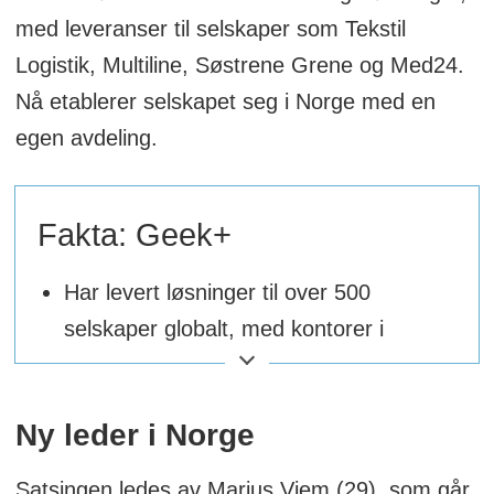
med leveranser til selskaper som Tekstil
Logistik, Multiline, Søstrene Grene og Med24.
Nå etablerer selskapet seg i Norge med en
egen avdeling.
Fakta: Geek+
Har levert løsninger til over 500
selskaper globalt, med kontorer i
Europa, Asia og Nord-Amerika.
Ny leder i Norge
Verdensledende produsent av
autonome mobile roboter (AMR) for
Satsingen ledes av Marius Viem (29), som går