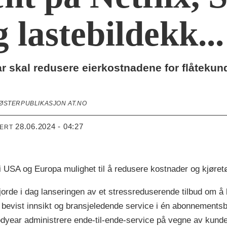
g lastebildekk...
r skal redusere eierkostnadene for flåtekun
SØSTERPUBLIKASJON AT.NO
28.06.2024 - 04:27
TERT
r i USA og Europa mulighet til å redusere kostnader og kjøret
de i dag lanseringen av et stressreduserende tilbud om å l
bevist innsikt og bransjeledende service i én abonnementsb
odyear administrere ende-til-ende-service på vegne av kund