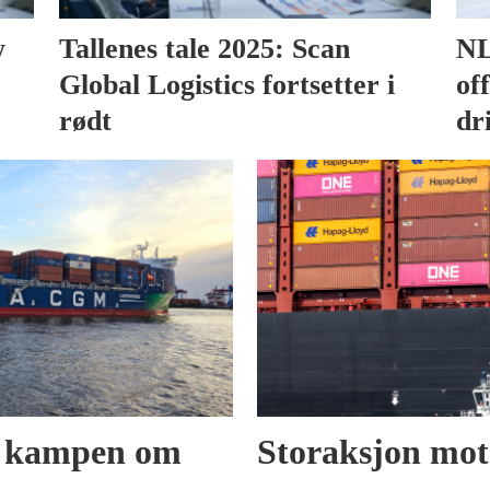
w
Tallenes tale 2025: Scan
NL
Global Logistics fortsetter i
of
rødt
dr
 kampen om
Storaksjon mot 