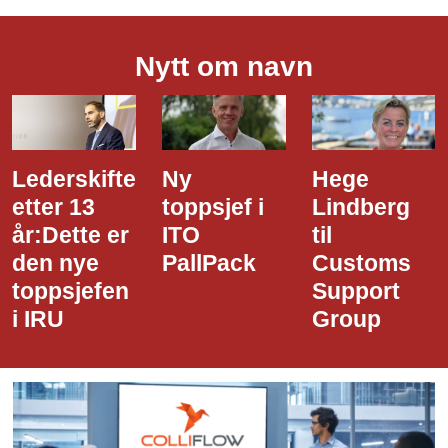
Nytt om navn
skifte
Ny
Hege
Dette
 13
toppsjef i
Lindberg
den 
tte er
ITO
til
styre
nye
PallPack
Customs
i Nar
jefen
Support
Havn
Group