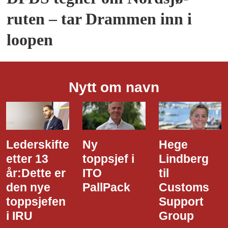
ruten – tar Drammen inn i
loopen
Nytt om navn
Ny
Hege
Dette er
toppsjef i
Lindberg
den nye
ITO
til
styreledere
PallPack
Customs
i Narvik
Support
Havn
Group