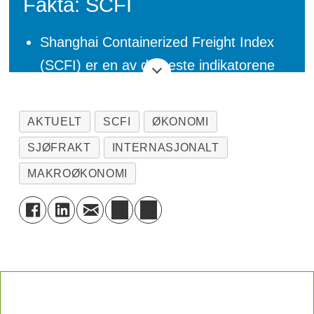
Fakta: SCFI
Shanghai Containerized Freight Index
(SCFI) er en av de beste indikatorene
på fraktprisene i spot-markedet mellom
kinesiske havner og oversjøiske
AKTUELT
SCFI
ØKONOMI
destinasjoner.
SJØFRAKT
INTERNASJONALT
Indeksen utarbeides av Shanghai
MAKROØKONOMI
Shipping Exchange, på bakgrunn av
data som innrapporteres fra de store
linjerederiene.
Indeksen ble først publisert i 2009, og
har siden gitt et godt ukentlig bilde på
de aktuelle fraktprisene.