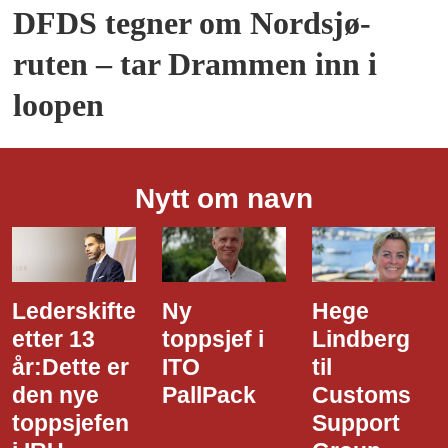
DFDS tegner om Nordsjø-
ruten – tar Drammen inn i
loopen
Nytt om navn
Ny
Hege
Dette er
toppsjef i
Lindberg
den nye
ITO
til
styreledere
PallPack
Customs
i Narvik
Support
Havn