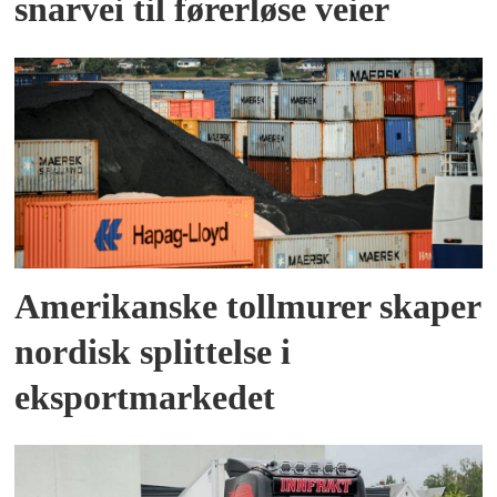
snarvei til førerløse veier
Amerikanske tollmurer skaper
nordisk splittelse i
eksportmarkedet