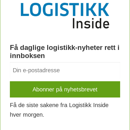
Logistikk Inside presenterer tallene for
Europa, da det er det som er mest
relevant for norske lesere.
Prisene inkluderer sjøtransport fra
Få daglige logistikk-nyheter rett i
havnene i Shanghai-området i Kina,
innboksen
inkludert sjørelaterte tilleggsavgifter
(eks. avgifter for høysesong, Suez-
kanal, "venteavgift" for skip som ligger i
kø for å anløpe havn). Prisen er et
vektet gjennomsnitt for anløp til Base
Få de siste sakene fra Logistikk Inside
Port i Europa.
hver morgen.
Base Ports i Europa er Le Havre,