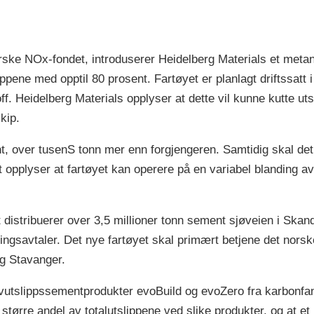
e NOx-fondet, introduserer Heidelberg Materials et metano
ene med opptil 80 prosent. Fartøyet er planlagt driftssatt i
. Heidelberg Materials opplyser at dette vil kunne kutte uts
kip.
t, over tusenS tonn mer enn forgjengeren. Samtidig skal det
 opplyser at fartøyet kan operere på en variabel blanding av
t distribuerer over 3,5 millioner tonn sement sjøveien i Skan
ingsavtaler. Det nye fartøyet skal primært betjene det nors
og Stavanger.
vutslippssementprodukter evoBuild og evoZero fra karbonfan
 større andel av totalutslippene ved slike produkter, og at et 