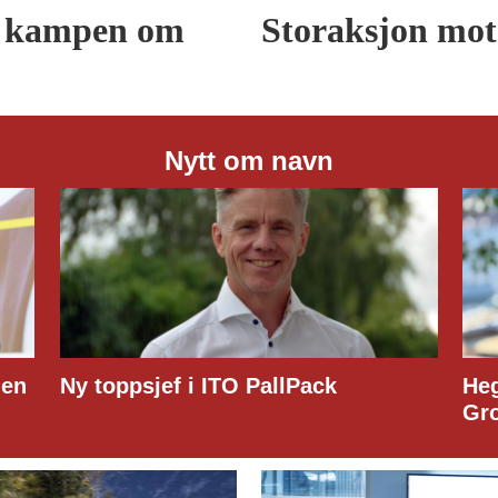
 kampen om
Storaksjon mot 
Nytt om navn
Hege Lindberg til Customs Support
Det
Group
Na