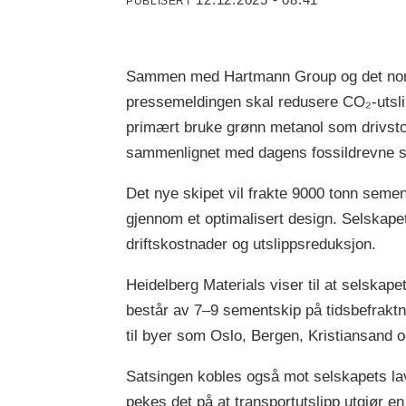
PUBLISERT
Sammen med Hartmann Group og det norsk
pressemeldingen skal redusere CO₂-utslipp
primært bruke grønn metanol som drivstoff
sammenlignet med dagens fossildrevne s
Det nye skipet vil frakte 9000 tonn semen
gjennom et optimalisert design. Selskapet
driftskostnader og utslippsreduksjon.
Heidelberg Materials viser til at selskape
består av 7–9 sementskip på tidsbefraktn
til byer som Oslo, Bergen, Kristiansand 
Satsingen kobles også mot selskapets la
pekes det på at transportutslipp utgjør en