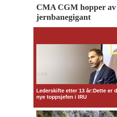
CMA CGM hopper av
jernbanegigant
Dette er den
Ny toppsjef i ITO PallPack