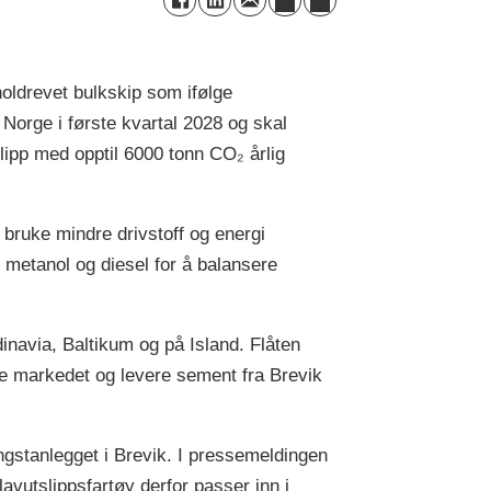
ldrevet bulkskip som ifølge
 Norge i første kvartal 2028 og skal
lipp med opptil 6000 tonn CO₂ årlig
 bruke mindre drivstoff og energi
 metanol og diesel for å balansere
dinavia, Baltikum og på Island. Flåten
ke markedet og levere sement fra Brevik
gstanlegget i Brevik. I pressemeldingen
lavutslippsfartøy derfor passer inn i