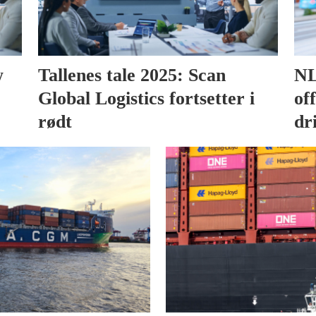
w
Tallenes tale 2025: Scan
NL
Global Logistics fortsetter i
of
rødt
dr