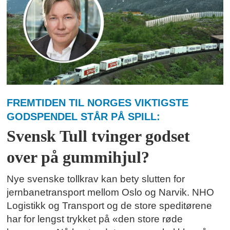
FREMTIDEN TIL NORGES VIKTIGSTE
GODSPENDEL STÅR PÅ SPILL:
Svensk Tull tvinger godset
over på gummihjul?
Nye svenske tollkrav kan bety slutten for
jernbanetransport mellom Oslo og Narvik. NHO
Logistikk og Transport og de store speditørene
har for lengst trykket på «den store røde