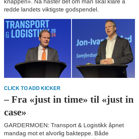
knappen». Nå haster det om man skal klare å
redde landets viktigste godspendel.
CLICK TO ADD KICKER
– Fra «just in time» til «just in
case»
GARDERMOEN: Transport & Logistikk åpnet
mandag mot et alvorlig bakteppe. Både