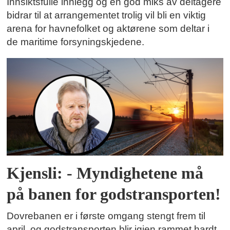
Innsiktsfulle innlegg og en god miks av deltagere
bidrar til at arrangementet trolig vil bli en viktig
arena for havnefolket og aktørene som deltar i
de maritime forsyningskjedene.
Kjensli: - Myndighetene må
på banen for godstransporten!
Dovrebanen er i første omgang stengt frem til
april, og godstransporten blir igjen rammet hardt