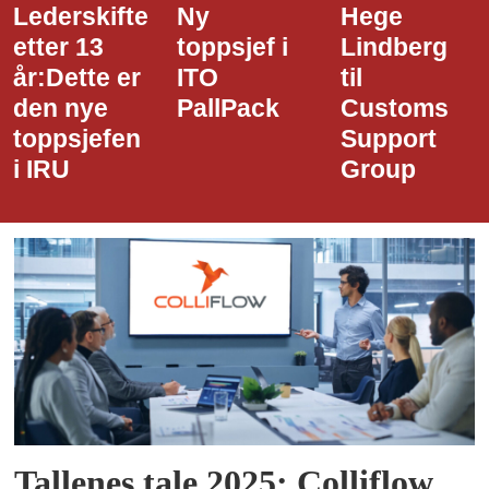
Ny
Hege
Dette er
toppsjef i
Lindberg
den nye
ITO
til
styreledere
PallPack
Customs
i Narvik
Support
Havn
Group
Tallenes tale 2025: Colliflow