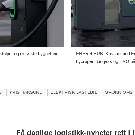
tolper og er første byggetrinn
ENERGIHUB: Kristiansund Ene
hydrogen, biogass og HVO på 
B
KRISTIANSUND
ELEKTRISK LASTEBIL
GRØNN OMST
Få daglige logistikk-nyheter rett i