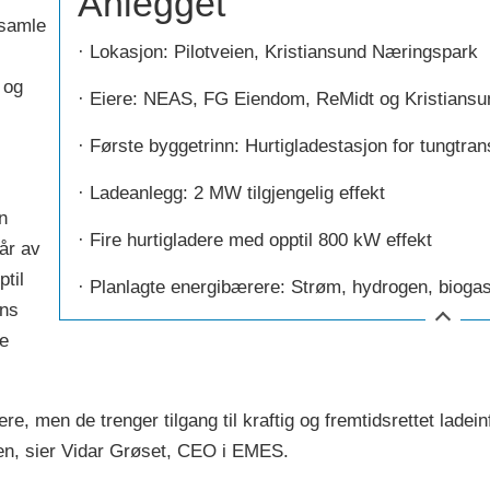
Anlegget
 samle
· Lokasjon: Pilotveien, Kristiansund Næringspark
 og
· Eiere: NEAS, FG Eiendom, ReMidt og Kristian
· Første byggetrinn: Hurtigladestasjon for tungtran
· Ladeanlegg: 2 MW tilgjengelig effekt
n
· Fire hurtigladere med opptil 800 kW effekt
tår av
ptil
· Planlagte energibærere: Strøm, hydrogen, bioga
ens
ke
re, men de trenger tilgang til kraftig og fremtidsrettet ladei
ngen, sier Vidar Grøset, CEO i EMES.