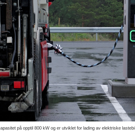
sitet på opptil 800 kW og er utviklet for lading av elektriske lastebi