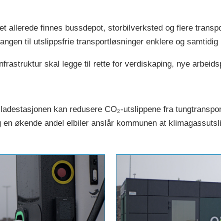
t allerede finnes bussdepot, storbilverksted og flere transpo
ngen til utslippsfrie transportløsninger enklere og samtidig b
rastruktur skal legge til rette for verdiskaping, nye arbeid
adestasjonen kan redusere CO₂-utslippene fra tungtransport
 en økende andel elbiler anslår kommunen at klimagassutsli