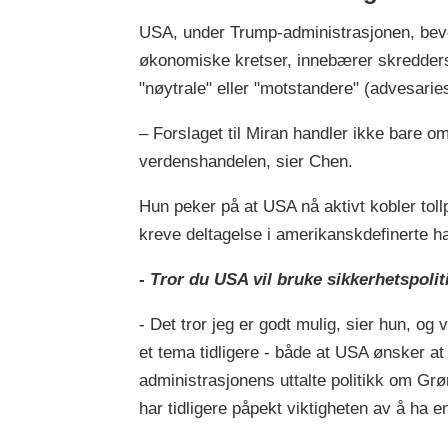
USA, under Trump-administrasjonen, beveg
økonomiske kretser, innebærer skreddersyd
"nøytrale" eller "motstandere" (advesarie
– Forslaget til Miran handler ikke bare 
verdenshandelen, sier Chen.
Hun peker på at USA nå aktivt kobler toll
kreve deltagelse i amerikanskdefinerte 
- Tror du USA vil bruke sikkerhetspol
- Det tror jeg er godt mulig, sier hun, og
et tema tidligere - både at USA ønsker at
administrasjonens uttalte politikk om G
har tidligere påpekt viktigheten av å ha e