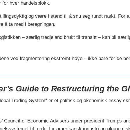
 for hver handelsblokk.
llingsdyktig og være i stand til å snu seg rundt raskt. For a
ere å ta med i beregningen.
istikken – særlig tredjeland brukt til transitt – kan bli sæ
adene ved fragmentering ekstremt høye – ikke bare for de b
er’s Guide to Restructuring the G
lobal Trading System" er et politisk og økonomisk essay skr
us’ Council of Economic Advisers under president Trumps an
ndelssystemet til fordel for amerikansk industri og økonomis