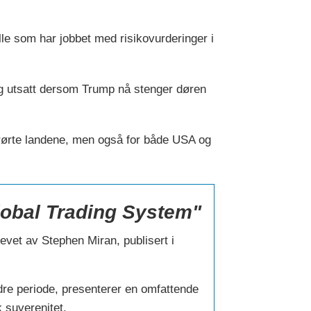
lle som har jobbet med risikovurderinger i
rlig utsatt dersom Trump nå stenger døren
erørte landene, men også for både USA og
lobal Trading System"
evet av Stephen Miran, publisert i
dre periode, presenterer en omfattende
k suverenitet.