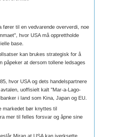
a fører til en vedvarende oververdi, noe
ilemmaet", hvor USA må opprettholde
ielle base.
ollsatser kan brukes strategisk for å
an påpeker at dersom tollene ledsages
 1985, hvor USA og dets handelspartnere
talen, uoffisielt kalt "Mar-a-Lago-
albanker i land som Kina, Japan og EU.
 markedet bør knyttes til
a mer til felles forsvar og åpne sine
reslår Miran at USA kan iverksette