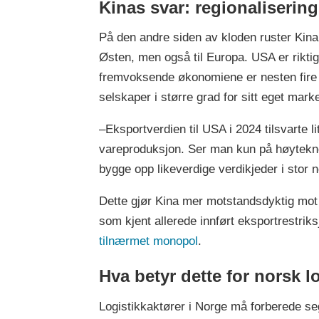
Kinas svar: regionaliseri
På den andre siden av kloden ruster Kina
Østen, men også til Europa. USA er rikti
fremvoksende økonomiene er nesten fire g
selskaper i større grad for sitt eget mark
–Eksportverdien til USA i 2024 tilsvarte 
vareproduksjon. Ser man kun på høyteknolo
bygge opp likeverdige verdikjeder i stor
Dette gjør Kina mer motstandsdyktig mot a
som kjent allerede innført eksportrestrik
tilnærmet monopol
.
Hva betyr dette for norsk l
Logistikkaktører i Norge må forberede se