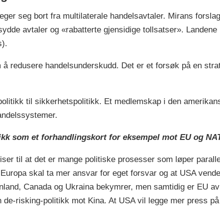
er seg bort fra multilaterale handelsavtaler. Mirans forsla
de avtaler og «rabatterte gjensidige tollsatser». Landene k
s).
om å redusere handelsunderskudd. Det er et forsøk på en str
politikk til sikkerhetspolitikk. Et medlemskap i den amerika
handelssystemer.
itikk som et forhandlingskort for eksempel mot EU og N
 viser til at det er mange politiske prosesser som løper para
 Europa skal ta mer ansvar for eget forsvar og at USA vende
rønland, Canada og Ukraina bekymrer, men samtidig er EU 
n de-risking-politikk mot Kina. At USA vil legge mer press på