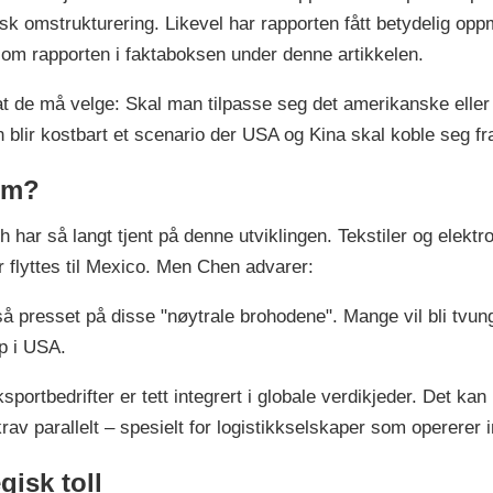
isk omstrukturering. Likevel har rapporten fått betydelig o
om rapporten i faktaboksen under denne artikkelen.
 at de må velge: Skal man tilpasse seg det amerikanske eller
en blir kostbart et scenario der USA og Kina skal koble seg f
om?
r så langt tjent på denne utviklingen. Tekstiler og elektron
flyttes til Mexico. Men Chen advarer:
 presset på disse "nøytrale brohodene". Mange vil bli tvunge
p i USA.
ortbedrifter er tett integrert i globale verdikjeder. Det kan 
av parallelt – spesielt for logistikkselskaper som opererer i
gisk toll