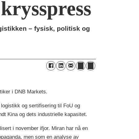
 krysspress
istikken – fysisk, politisk og
tiker i DNB Markets.
ogistikk og sertifisering til FoU og
t Kina og dets industrielle kapasitet.
lisert i november ifjor. Miran har nå en
propaganda, men som en analyse av