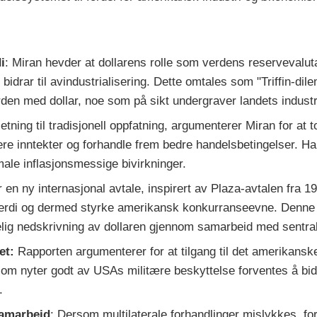
i
: Miran hevder at dollarens rolle som verdens reservevalut
idrar til avindustrialisering. Dette omtales som "Triffin-d
den med dollar, noe som på sikt undergraver landets industr
tning til tradisjonell oppfatning, argumenterer Miran for at t
ere inntekter og forhandle frem bedre handelsbetingelser. H
male inflasjonsmessige bivirkninger.
 en ny internasjonal avtale, inspirert av Plaza-avtalen fra
verdi og dermed styrke amerikansk konkurranseevne. Denne av
delig nedskrivning av dollaren gjennom samarbeid med sentr
et:
Rapporten argumenterer for at tilgang til det amerikanske
om nyter godt av USAs militære beskyttelse forventes å bidr
.
samarbeid
: Dersom multilaterale forhandlinger mislykkes, fo