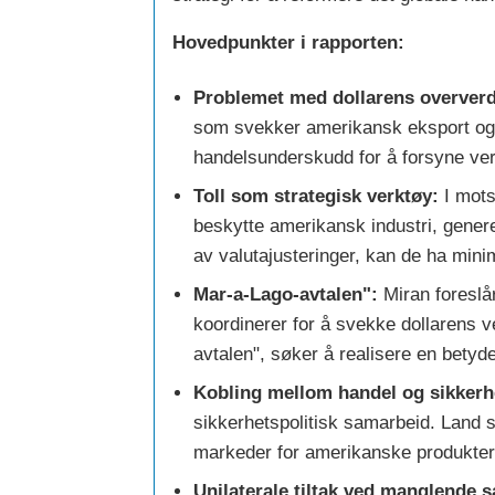
Hovedpunkter i rapporten:
Problemet med dollarens oververd
som svekker amerikansk eksport og b
handelsunderskudd for å forsyne ver
Toll som strategisk verktøy:
I motse
beskytte amerikansk industri, gener
av valutajusteringer, kan de ha mini
Mar-a-Lago-avtalen":
Miran foreslår
koordinerer for å svekke dollarens 
avtalen", søker å realisere en bety
Kobling mellom handel og sikkerh
sikkerhetspolitisk samarbeid. Land s
markeder for amerikanske produkter
Unilaterale tiltak ved manglende 