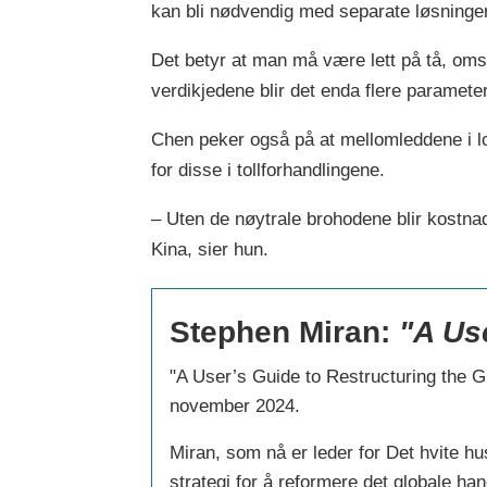
kan bli nødvendig med separate løsninger
Det betyr at man må være lett på tå, omsti
verdikjedene blir det enda flere paramet
Chen peker også på at mellomleddene i log
for disse i tollforhandlingene.
– Uten de nøytrale brohodene blir kostn
Kina, sier hun.
Stephen Miran:
"A Us
"A User’s Guide to Restructuring the G
november 2024.
Miran, som nå er leder for Det hvite h
strategi for å reformere det globale ha