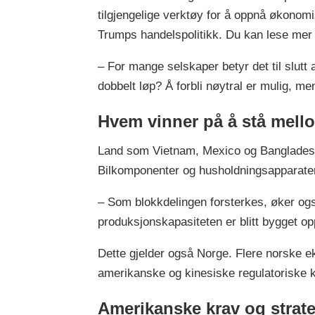
tilgjengelige verktøy for å oppnå økonom
Trumps handelspolitikk. Du kan lese mer 
– For mange selskaper betyr det til slutt
dobbelt løp? Å forbli nøytral er mulig, m
Hvem vinner på å stå mell
Land som Vietnam, Mexico og Bangladesh ha
Bilkomponenter og husholdningsapparater 
– Som blokkdelingen forsterkes, øker også
produksjonskapasiteten er blitt bygget op
Dette gjelder også Norge. Flere norske eksp
amerikanske og kinesiske regulatoriske kr
Amerikanske krav og strate