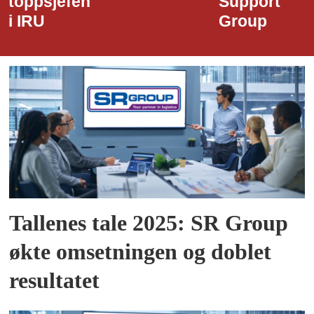
toppsjefen
Support
i IRU
Group
Tallenes tale 2025: SR Group
økte omsetningen og doblet
resultatet