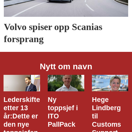
Volvo spiser opp Scanias
forsprang
Nytt om navn
Lederskifte
Ny
Hege
etter 13
toppsjef i
Lindberg
år:Dette er
ITO
til
den nye
PallPack
Customs