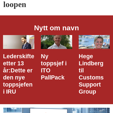
loopen
Nytt om navn
Ny
Hege
Dette er
toppsjef i
Lindberg
den nye
ITO
til
styreledere
PallPack
Customs
i Narvik
Support
Havn
Group