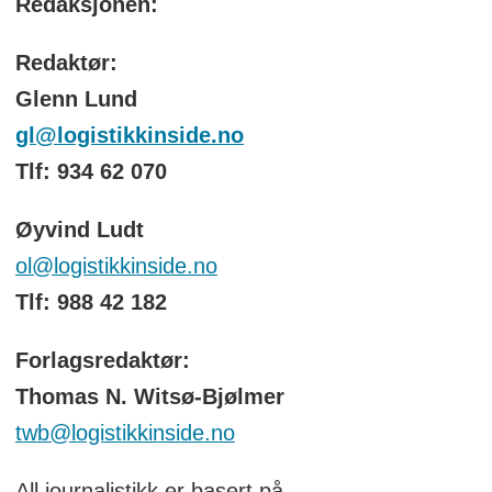
Redaksjonen:
Redaktør:
Glenn Lund
gl@logistikkinside.no
Tlf: 934 62 070
Øyvind Ludt
ol@logistikkinside.no
Tlf: 988 42 182
Forlagsredaktør:
Thomas N. Witsø-Bjølmer
twb@logistikkinside.no
All journalistikk er basert på