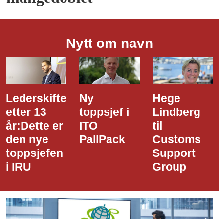
Nytt om navn
Ny
Hege
Dette er
toppsjef i
Lindberg
den nye
ITO
til
styreledere
PallPack
Customs
i Narvik
Support
Havn
Group