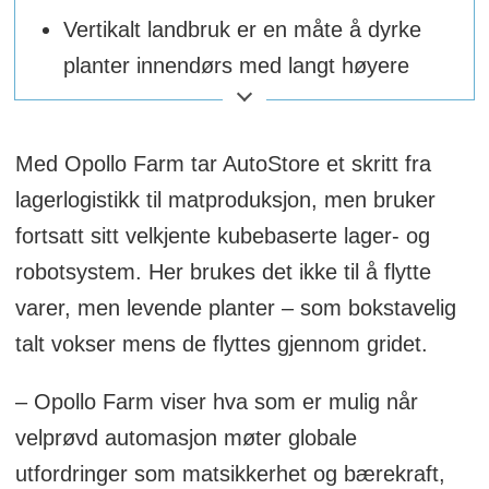
Vertikalt landbruk er en måte å dyrke
planter innendørs med langt høyere
produksjon og lavere utslipp enn
utendørs.
Med Opollo Farm tar AutoStore et skritt fra
Dyrkingen foregår helt uten jord, og
lagerlogistikk til matproduksjon, men bruker
med kunstig lys og i helt lukkede
fortsatt sitt velkjente kubebaserte lager- og
systemer.
robotsystem. Her brukes det ikke til å flytte
Det finnes to ulike metoder i dag:
varer, men levende planter – som bokstavelig
Hydroponikk
som foregår uten bruk av
talt vokser mens de flyttes gjennom gridet.
jord. Jorda erstattes med næringsrikt
– Opollo Farm viser hva som er mulig når
vann.
Aeroponikk
som også foregår
velprøvd automasjon møter globale
uten at røttene er i vann. I stedet
utfordringer som matsikkerhet og bærekraft,
dusjes røttene jevnlig med en vanntåke