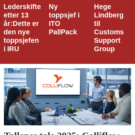
Ny
Hege
Dette er
toppsjef i
Lindberg
den nye
ITO
til
styreledere
PallPack
Customs
i Narvik
Support
Havn
Group