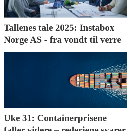
Tallenes tale 2025: Instabox
Norge AS - fra vondt til verre
Uke 31: Containerprisene
faller videre – rederiene svarer