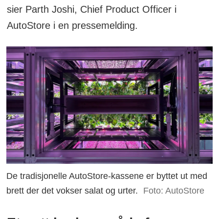
sier Parth Joshi, Chief Product Officer i
som inneholder de næringsstoffene
AutoStore i en pressemelding.
plantene trenger.
Fordelene er at det er
plassbesparende, fører til mindre
vannforbruk og mindre bruk av
sprøytemidler. I tillegg kan
transportkostnader reduseres ved at
plantene kan dyrkes nær forbruker.
En mulig ulempe ved vertikalt landbruk
er økt energibruk til lys og
De tradisjonelle AutoStore-kassene er byttet ut med
oppvarming/kjøling.
brett der det vokser salat og urter.
Foto: AutoStore