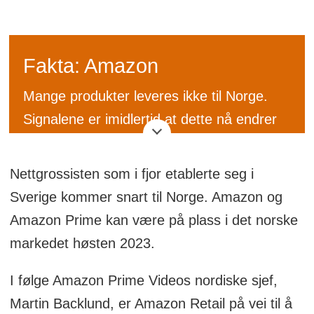
Fakta: Amazon
Mange produkter leveres ikke til Norge.
Signalene er imidlertid at dette nå endrer
seg etter hvert som Amazon får justert på
sitt logistikkmaskineri.
Nettgrossisten som i fjor etablerte seg i
Sverige kommer snart til Norge. Amazon og
Amazon ble grunnlagt Jeff Bezos i 1994,
Amazon Prime kan være på plass i det norske
og er verdens nest største
markedet høsten 2023.
netthandelsaktør etter kinesiske Alibaba.
Bezos regnes i dag som verdens rikeste
I følge Amazon Prime Videos nordiske sjef,
mann, med en anslått formue på 138
Martin Backlund, er Amazon Retail på vei til å