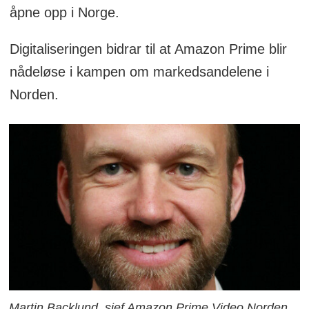
milliarder dollar.
åpne opp i Norge.
Det som startet som en relativt beskjeden
Digitaliseringen bidrar til at Amazon Prime blir
online-butikk med et fokus på bøker
nådeløse i kampen om markedsandelene i
(spesielt i Europa) er nå et av verdens
Norden.
aller mest verdifulle selskaper.
I flere år har det versert rykter om
Amazons oppstart i Norden, men
lanseringen har latt vente på seg. I
oktober 2020 startet Amazon det Nordiske
inntoget med Sverige.
Amazon er ikke bare en nettbutikk, men
også en av verdens aller største tilbydere
Martin Backlund, sjef Amazon Prime Video Norden