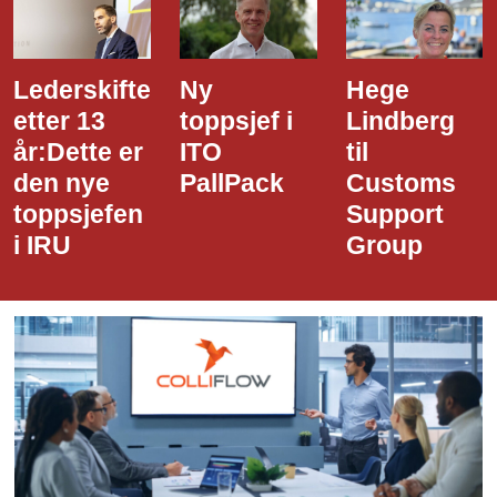
Lederskifte
Ny
Hege
etter 13
toppsjef i
Lindberg
år:Dette er
ITO
til
den nye
PallPack
Customs
toppsjefen
Support
i IRU
Group