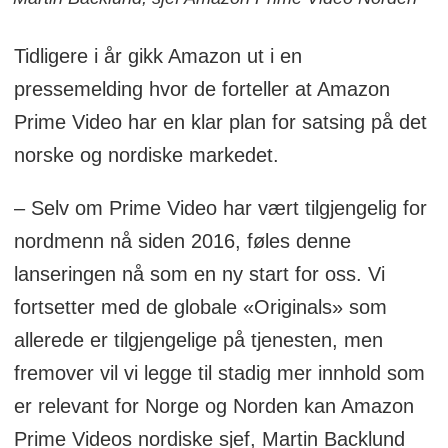
av prosessering og lagring i skyen, og i
takt med knivingen med Microsoft har
Tidligere i år gikk Amazon ut i en
AWS-datasentrene spredd seg utover
pressemelding hvor de forteller at Amazon
verden, også i Norden.
Prime Video har en klar plan for satsing på det
norske og nordiske markedet.
Samtidig har nordiske kunder måttet vente
på Amazons fysiske tjenester og
– Selv om Prime Video har vært tilgjengelig for
nettbaserte utsalgssted mens norske
nordmenn nå siden 2016, føles denne
grossister har måttet sitte på pinebenken
lanseringen nå som en ny start for oss. Vi
med forberedelsene til det uunngåelige
fortsetter med de globale «Originals» som
amerikanske inntoget.
allerede er tilgjengelige på tjenesten, men
fremover vil vi legge til stadig mer innhold som
er relevant for Norge og Norden kan Amazon
Prime Videos nordiske sjef, Martin Backlund