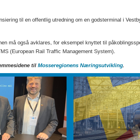
ansiering til en offentlig utredning om en godsterminal i Ves
banen må også avklares, for eksempel knyttet til påkoblings
TMS (European Rail Traffic Management System).
jemmesidene til
Mosseregionens Næringsutvikling
.