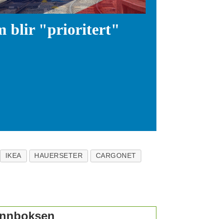
 blir "prioritert"
IKEA
HAUERSETER
CARGONET
 innboksen