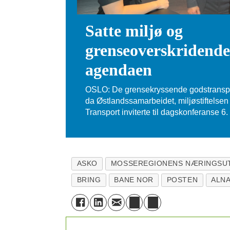
Satte miljø og
grenseoverskridende
agendaen
OSLO: De grensekryssende godstransp
da Østlandssamarbeidet, miljøstiftelse
Transport inviterte til dagskonferanse 6
ASKO
MOSSEREGIONENS NÆRINGSUT
BRING
BANE NOR
POSTEN
ALN