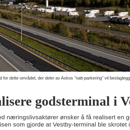
 for dette området, der deler av Askos "natt-parkering" vil beslagleg
alisere godsterminal i 
næringslivsaktører ønsker å få realisert en god
risen som gjorde at Vestby-terminal ble skrotet 