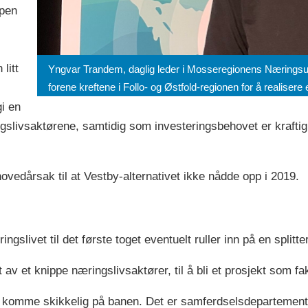
ppen
litt
Yngvar Trandem, daglig leder i Mosseregionens Næringsut
forene kreftene i Follo- og Østfold-regionen for å realisere
gi en
ngslivsaktørene, samtidig som investeringsbehovet er kraftig ne
vedårsak til at Vestby-alternativet ikke nådde opp i 2019.
ingslivet til det første toget eventuelt ruller inn på en splitte
rt av et knippe næringslivsaktører, til å bli et prosjekt som fa
e komme skikkelig på banen. Det er samferdselsdepartement