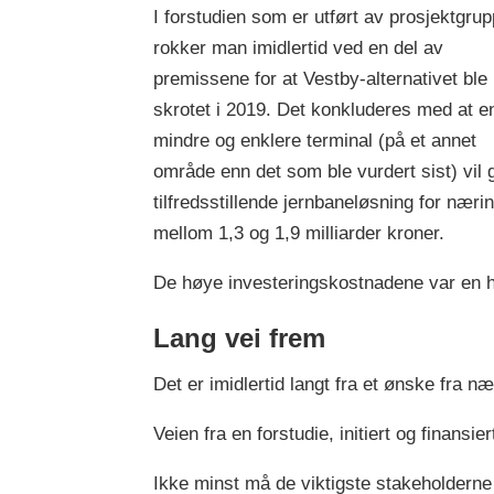
I forstudien som er utført av prosjektgru
rokker man imidlertid ved en del av
premissene for at Vestby-alternativet ble
skrotet i 2019. Det konkluderes med at en 
mindre og enklere terminal (på et annet
område enn det som ble vurdert sist) vil 
tilfredsstillende jernbaneløsning for næri
mellom 1,3 og 1,9 milliarder kroner.
De høye investeringskostnadene var en ho
Lang vei frem
Det er imidlertid langt fra et ønske fra nær
Veien fra en forstudie, initiert og finansie
Ikke minst må de viktigste stakeholdern