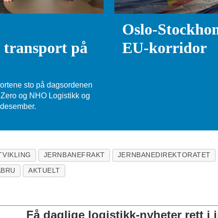
Oslo-Stockhom
 transport på
EU-korridor
ortene sto på dagsordenen
n Zero og NHO Logistikk og
. desember.
VIKLING
JERNBANEFRAKT
JERNBANEDIREKTORATET
ABRU
AKTUELT
Få daglige logistikk-nyheter rett i