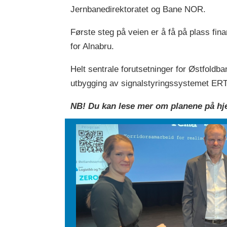
Jernbanedirektoratet og Bane NOR.
Første steg på veien er å få på plass fin
for Alnabru.
Helt sentrale forutsetninger for Østfold
utbygging av signalstyringssystemet ER
NB! Du kan lese mer om planene på h