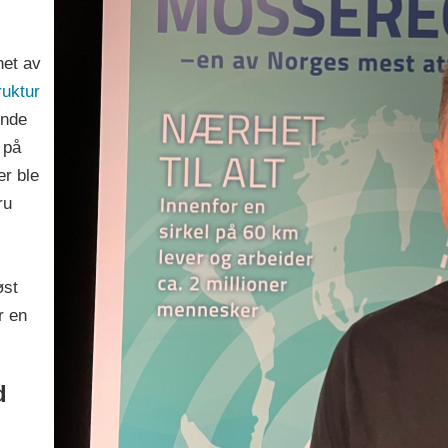
net av
ruktur
ende
 på
er ble
ru
øst
r en
d