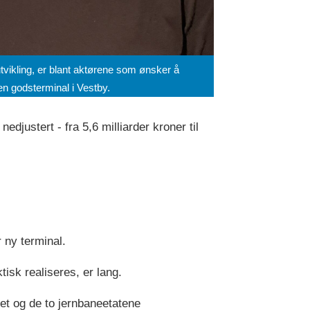
vikling, er blant aktørene som ønsker å
 en godsterminal i Vestby.
djustert - fra 5,6 milliarder kroner til
r ny terminal.
ktisk realiseres, er lang.
et og de to jernbaneetatene