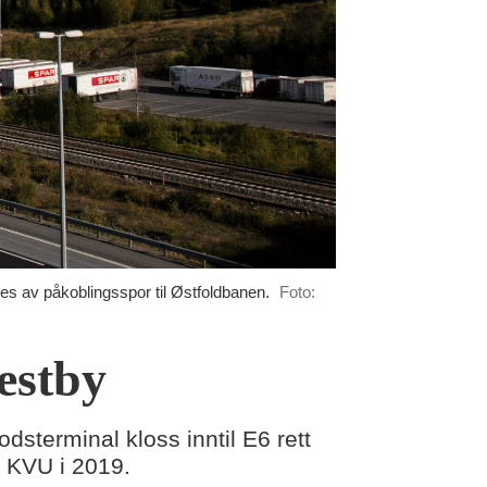
ges av påkoblingsspor til Østfoldbanen.
Foto:
Vestby
sterminal kloss inntil E6 rett
i KVU i 2019.