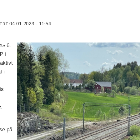
04.01.2023 - 11:54
TERT
e» 6.
P i
aktivt
l i
is
e.
 se på