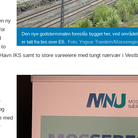
en ny
for
Den nye godsterminalen foreslås bygget her, ved området 
t
er tatt fra bro over E6.
Foto: Yngvar Trandem/Mosseregio
 to
avn IKS samt to store vareeiere med tungt nærvær i Vestb
3
og
te med
r