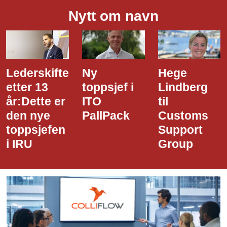
Nytt om navn
Ny
Hege
Dette er
toppsjef i
Lindberg
den nye
ITO
til
styreledere
PallPack
Customs
i Narvik
Support
Havn
Group