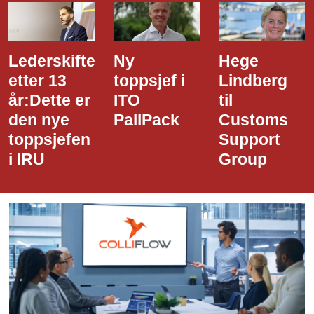
Ny
Hege
Dette er
toppsjef i
Lindberg
den nye
ITO
til
styreledere
PallPack
Customs
i Narvik
Support
Havn
Group