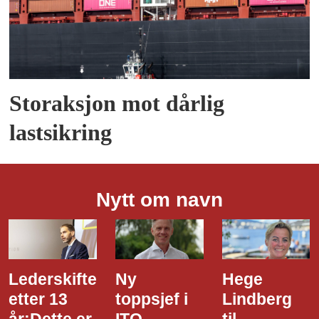
Storaksjon mot dårlig
lastsikring
Nytt om navn
Ny
Hege
Dette er
toppsjef i
Lindberg
den nye