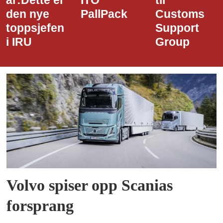
ITO
til
styreledere
PallPack
Customs
i Narvik
Support
Havn
Group
Volvo spiser opp Scanias
forsprang