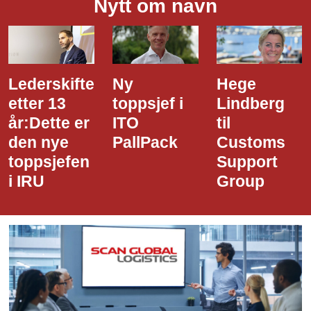
Nytt om navn
Ny
Hege
Dette er
toppsjef i
Lindberg
den nye
ITO
til
styreledere
PallPack
Customs
i Narvik
Support
Havn
Group