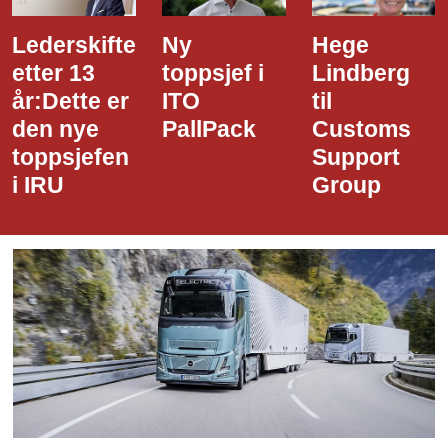
Lederskifte
Ny
Hege
etter 13
toppsjef i
Lindberg
år:Dette er
ITO
til
den nye
PallPack
Customs
toppsjefen
Support
i IRU
Group