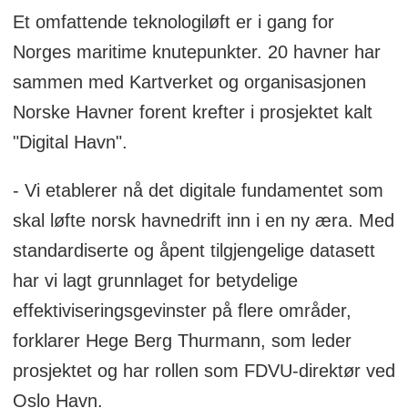
modernisere havnedriften.
Et omfattende teknologiløft er i gang for
Norges maritime knutepunkter. 20 havner har
Prosjektet har som mål å standardisere
sammen med Kartverket og organisasjonen
og effektivisere havnedata, utvikle en
Norske Havner forent krefter i prosjektet kalt
nasjonal løsning for sikringskontrakter,
"Digital Havn".
og integrere med SafeSeaNet.
Til tross for utfordringer med EU-
- Vi etablerer nå det digitale fundamentet som
direktiv, har prosjektet utviklet
skal løfte norsk havnedrift inn i en ny æra. Med
brukervennlige løsninger og lagt
standardiserte og åpent tilgjengelige datasett
grunnlaget for fremtidig digitalisering.
har vi lagt grunnlaget for betydelige
effektiviseringsgevinster på flere områder,
forklarer Hege Berg Thurmann, som leder
Oppsummeringen er generert av Labrador
prosjektet og har rollen som FDVU-direktør ved
AI, men gjennomlest av en journalist.
Oslo Havn.