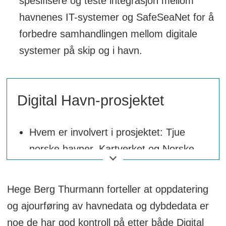
spesifisere og teste integrasjon mellom
havnenes IT-systemer og SafeSeaNet for å
forbedre samhandlingen mellom digitale
systemer på skip og i havn.
Digital Havn-prosjektet
Hvem er involvert i prosjektet: Tjue
norske havner, Kartverket og Norske
havner, med Oslo Havn som
prosjekteier.
Hege Berg Thurmann forteller at oppdatering
Prosjektledelse: Norkart og Kartverket.
og ajourføring av havnedata og dybdedata er
noe de har god kontroll på etter både Digital
Deltakende aktører: Kartverket og