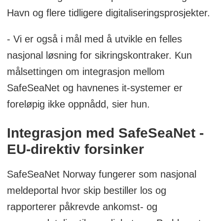
Havn og flere tidligere digitaliseringsprosjekter.
Norske Havner.
Underleverandører: Grieg Connect AS,
- Vi er også i mål med å utvikle en felles
Security Risk AS, Field AS, Norkyst og
nasjonal løsning for sikringskontraker. Kun
Norkart AS.
målsettingen om integrasjon mellom
SafeSeaNet og havnenes it-systemer er
Les mer om prosjektet her:
Digital Havn
foreløpig ikke oppnådd, sier hun.
Integrasjon med SafeSeaNet -
EU-direktiv forsinker
SafeSeaNet Norway fungerer som nasjonal
meldeportal hvor skip bestiller los og
rapporterer påkrevde ankomst- og