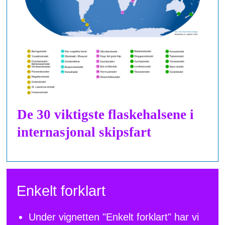
De 30 viktigste flaskehalsene i
internasjonal skipsfart
Enkelt forklart
Under vignetten "Enkelt forklart" har vi