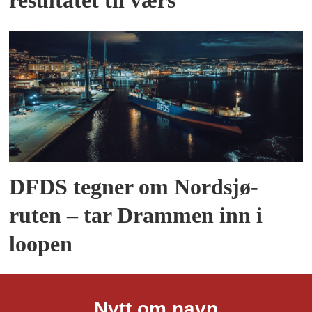
resultatet til værs
DFDS tegner om Nordsjø-
ruten – tar Drammen inn i
loopen
Nytt om navn