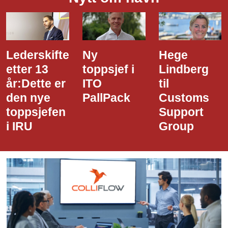
Ny
Hege
Dette er
toppsjef i
Lindberg
den nye
ITO
til
styreledere
PallPack
Customs
i Narvik
Support
Havn
Group