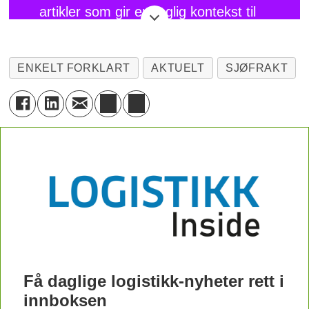
artikler som gir en faglig kontekst til
mye av det vi skriver om til daglig i
Logistikk Inside, men som ikke er rene
ENKELT FORKLART
AKTUELT
SJØFRAKT
bransjenyheter.
I en hektisk hverdag tar en det ofte for
gitt at alle er godt kjent med de
begrepene man slenger rundt seg med
den største selvfølgelighet. Slik er det
sjelden. Mange av våre lesere er
eksperter innen sinet fagfelt, men
abonnerer på Logistikk Inside nettopp
for å kunne få en større forståelse av
Få daglige logistikk-nyheter rett i
helheten i de globale forsyningskjedene
innboksen